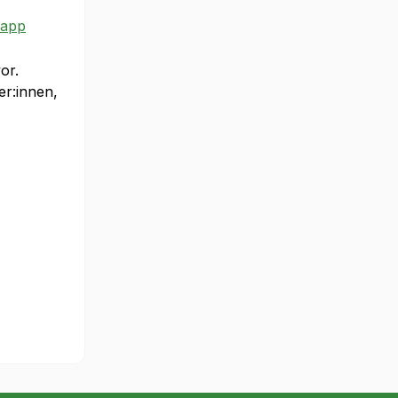
/app
or.
er:innen,