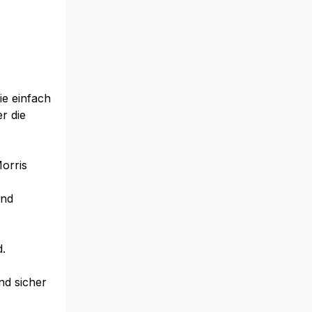
e einfach
r die
orris
und
.
nd sicher