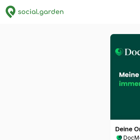
Deine O
DocMo