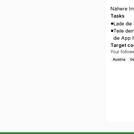
Nähere In
Tasks
Lade die
Teile dei
die App 
Target co
Your follow
Austria
G