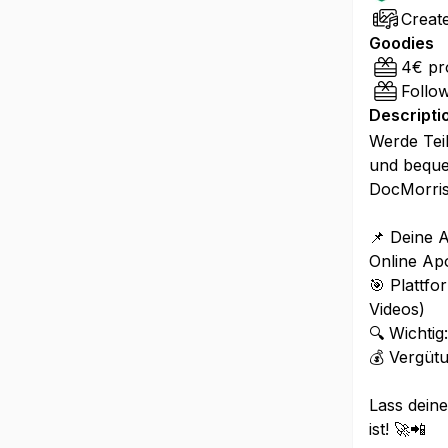
Creat
Goodies
4€ pr
Follo
Descripti
Werde Tei
und beque
DocMorris
📌 Deine A
Online Apo
🎯 Plattfo
Videos)
🔍 Wichtig
💰 Vergüt
Lass deine
ist! 🚀📲