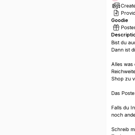
Creat
Provid
Goodie
Poste
Descripti
Bist du au
Dann ist d
Alles was 
Reichweit
Shop zu v
Das Poster
Falls du I
noch and
Schreib mi