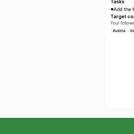
Tasks
Add the f
Target co
Your follow
Austria
G